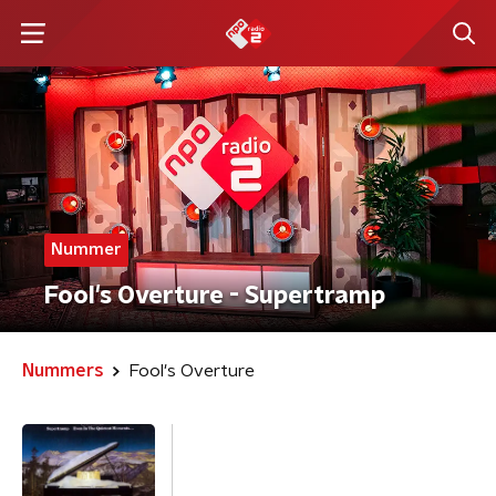
Nummer
Fool's Overture - Supertramp
Nummers
Fool's Overture