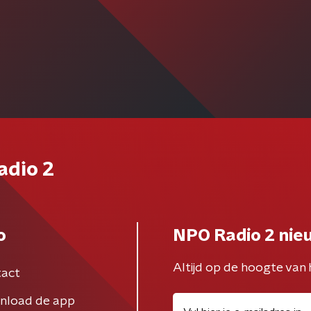
adio 2
o
NPO Radio 2 nie
Altijd op de hoogte van 
act
nload de app