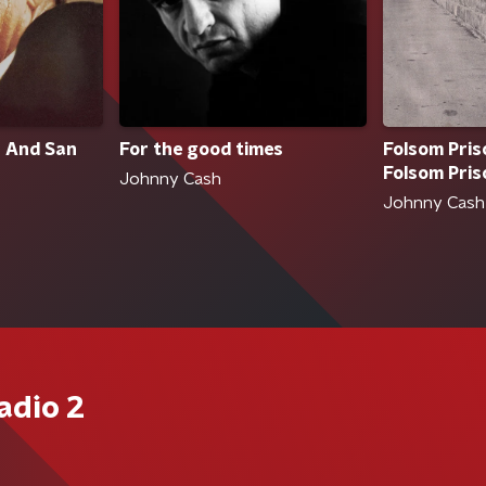
n And San
Folsom Priso
For the good times
Folsom Pris
Johnny Cash
Johnny Cash
adio 2