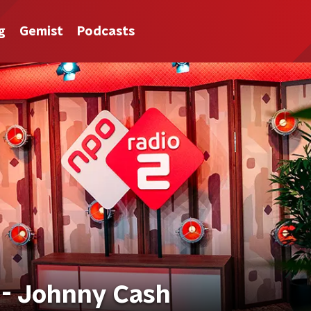
g
Gemist
Podcasts
r - Johnny Cash