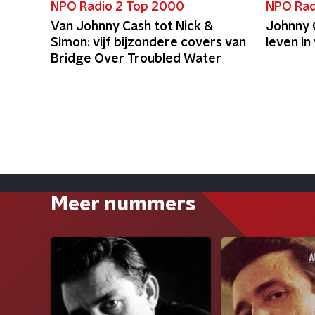
NPO Radio 2 Top 2000
NPO Rad
Van Johnny Cash tot Nick &
Johnny C
Simon: vijf bijzondere covers van
leven in
Bridge Over Troubled Water
Meer nummers