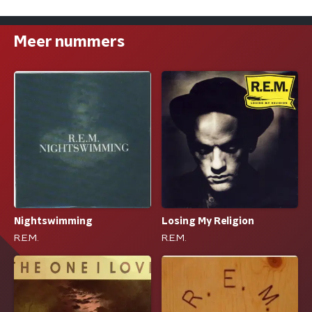
Meer nummers
Nightswimming
Losing My Religion
R.E.M.
R.E.M.