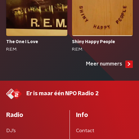
The One I Love
Shiny Happy People
R.E.M.
R.E.M.
Meer nummers
Er is maar één NPO Radio 2
Radio
Info
DJ’s
Contact