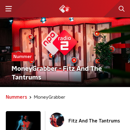
Nummer
MoneyGrabber - Fitz And The
Tantrums
Nummers
MoneyGrabber
Fitz And The Tantrums