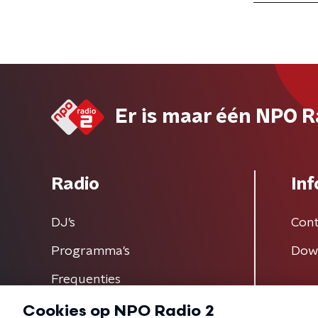
Er is maar één NPO R
Radio
Inf
DJ’s
Cont
Programma's
Dow
Frequenties