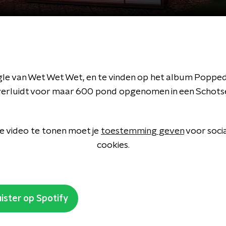
le van Wet Wet Wet, en te vinden op het album Popped
verluidt voor maar 600 pond opgenomen in een Schotse
 video te tonen moet je
toestemming geven
voor soci
cookies.
ister op Spotify