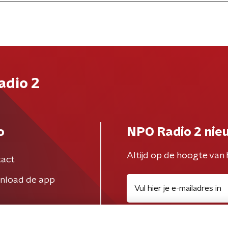
adio 2
o
NPO Radio 2 nie
Altijd op de hoogte van 
act
nload de app