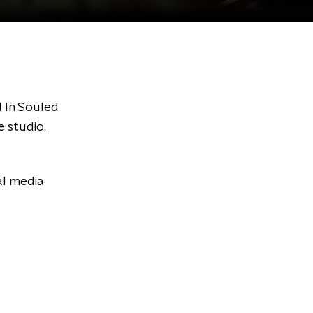
 In Souled
 studio.
al media