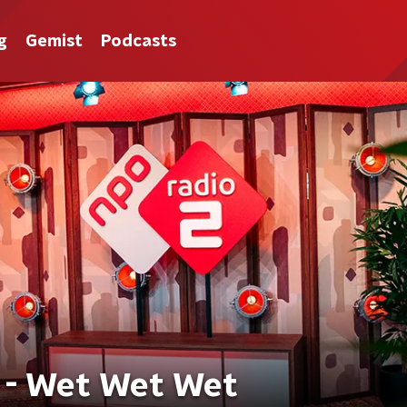
g
Gemist
Podcasts
 - Wet Wet Wet