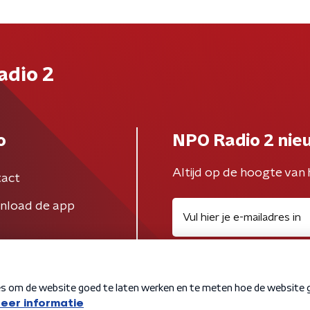
adio 2
o
NPO Radio 2 nie
Altijd op de hoogte van 
act
nload de app