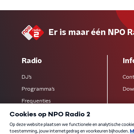
Er is maar één NPO R
Radio
Inf
DJ’s
Cont
Programma's
Dow
Frequenties