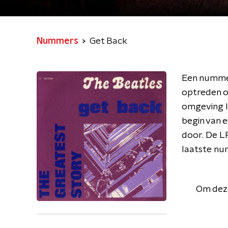
Nummers
Get Back
Een nummer
optreden o
omgeving l
begin van 
door. De LP
laatste num
Om deze