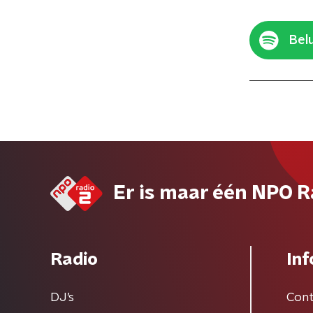
Belu
Er is maar één NPO R
Radio
Inf
DJ’s
Cont