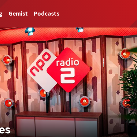
g
Gemist
Podcasts
es