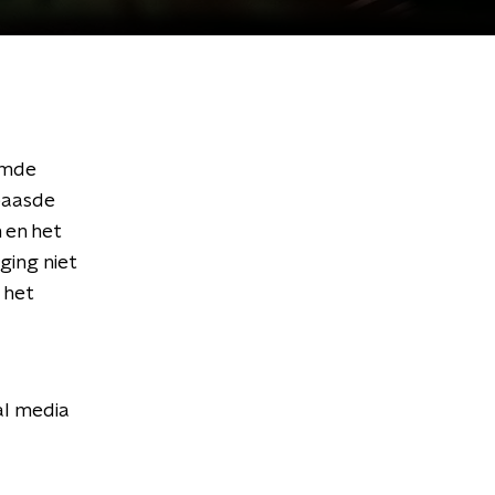
emde
baasde
 en het
ging niet
 het
al media