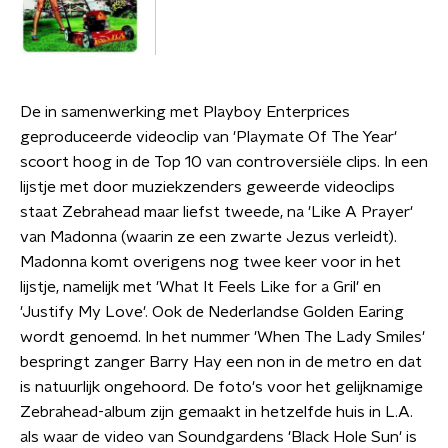
De in samenwerking met Playboy Enterprices
geproduceerde videoclip van 'Playmate Of The Year'
scoort hoog in de Top 10 van controversiële clips. In een
lijstje met door muziekzenders geweerde videoclips
staat Zebrahead maar liefst tweede, na 'Like A Prayer'
van Madonna (waarin ze een zwarte Jezus verleidt).
Madonna komt overigens nog twee keer voor in het
lijstje, namelijk met 'What It Feels Like for a Gril' en
'Justify My Love'. Ook de Nederlandse Golden Earing
wordt genoemd. In het nummer 'When The Lady Smiles'
bespringt zanger Barry Hay een non in de metro en dat
is natuurlijk ongehoord. De foto's voor het gelijknamige
Zebrahead-album zijn gemaakt in hetzelfde huis in L.A.
als waar de video van Soundgardens 'Black Hole Sun' is