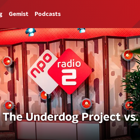
g
Gemist
Podcasts
The Underdog Project vs.