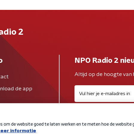
adio 2
o
NPO Radio 2 nie
Altijd op de hoogte van 
act
nload de app