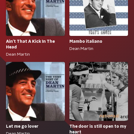
Ain't That A Kick In The
Mambo italiano
Head
Dean Martin
Dean Martin
Let me go lover
The door is still open to my
heart
Dean Martin