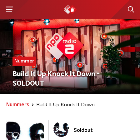
Nummer
Build It Up Knock It Down -
SOLDOUT
Nummers
Build It Up Knock It Down
Soldout