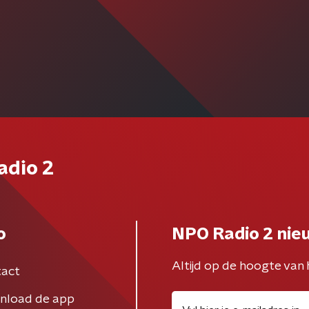
adio 2
o
NPO Radio 2 nie
Altijd op de hoogte van 
act
nload de app