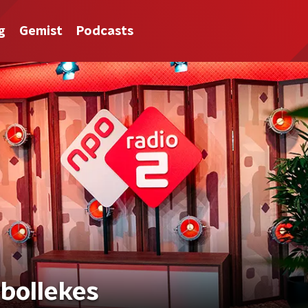
g
Gemist
Podcasts
ebollekes