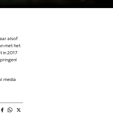
aar alsof
aan met het
t in 2017
springen!
al media