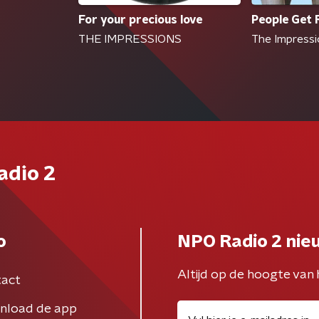
For your precious love
People Get
THE IMPRESSIONS
The Impress
adio 2
o
NPO Radio 2 nie
Altijd op de hoogte van 
act
nload de app