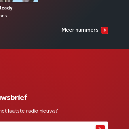
 Ready
ions
Meer nummers
uwsbrief
het laatste radio nieuws?