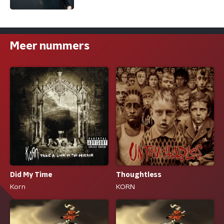
Meer nummers
Did My Time
Thoughtless
Korn
KORN