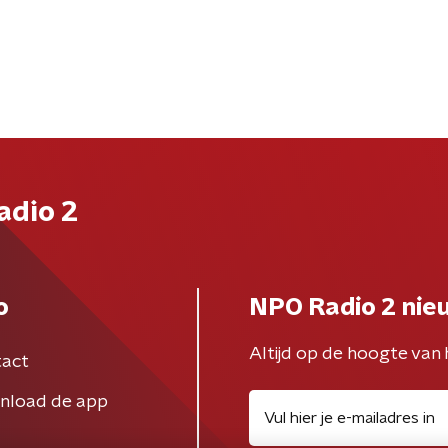
adio 2
o
NPO Radio 2 nie
Altijd op de hoogte van 
act
nload de app