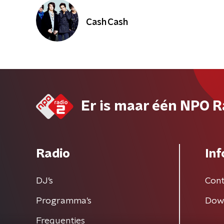
Cash Cash
Er is maar één NPO R
Radio
Inf
DJ’s
Cont
Programma's
Dow
Frequenties