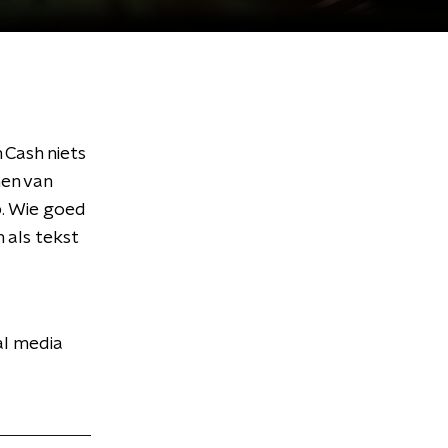
 Cash niets
nen van
p. Wie goed
n als tekst
al media