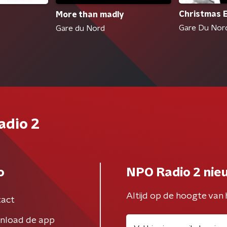
Christmas 
More than madly
Gare Du Nor
Gare du Nord
adio 2
o
NPO Radio 2 nie
Altijd op de hoogte van 
act
nload de app