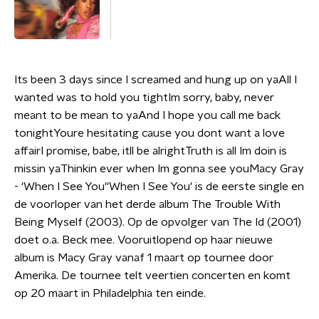
Its been 3 days since I screamed and hung up on yaAll I
wanted was to hold you tightIm sorry, baby, never
meant to be mean to yaAnd I hope you call me back
tonightYoure hesitating cause you dont want a love
affairI promise, babe, itll be alrightTruth is all Im doin is
missin yaThinkin ever when Im gonna see youMacy Gray
- 'When I See You''When I See You' is de eerste single en
de voorloper van het derde album The Trouble With
Being Myself (2003). Op de opvolger van The Id (2001)
doet o.a. Beck mee. Vooruitlopend op haar nieuwe
album is Macy Gray vanaf 1 maart op tournee door
Amerika. De tournee telt veertien concerten en komt
op 20 maart in Philadelphia ten einde.