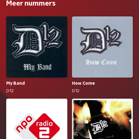
Meer nummers
My Band
How Come
D12
D12