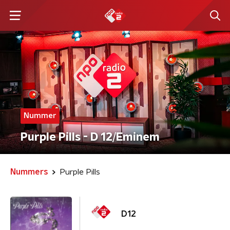
Nummer
Purple Pills - D 12/Eminem
Nummers
Purple Pills
D12