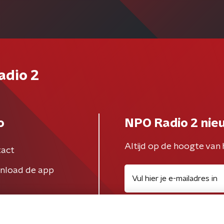
adio 2
o
NPO Radio 2 nie
Altijd op de hoogte van 
act
nload de app