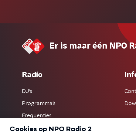
Er is maar één NPO R
Radio
Inf
DJ’s
Cont
Programma's
Dow
Frequenties