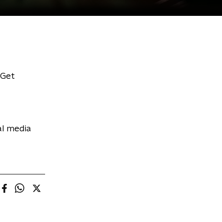
 Get
al media