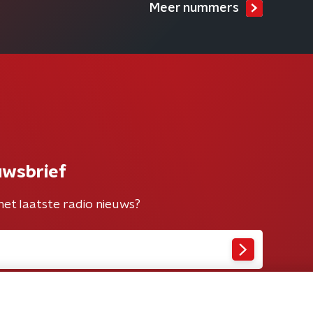
Meer nummers
uwsbrief
het laatste radio nieuws?