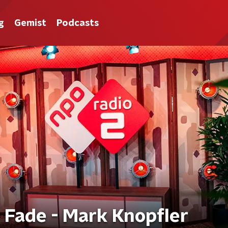
g
Gemist
Podcasts
 Fade - Mark Knopfler