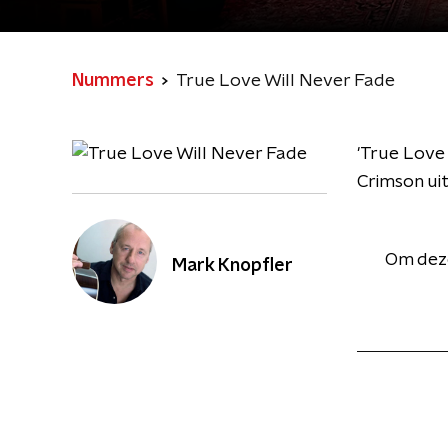
Nummers
True Love Will Never Fade
'True Love 
Crimson ui
Om deze
Mark Knopfler