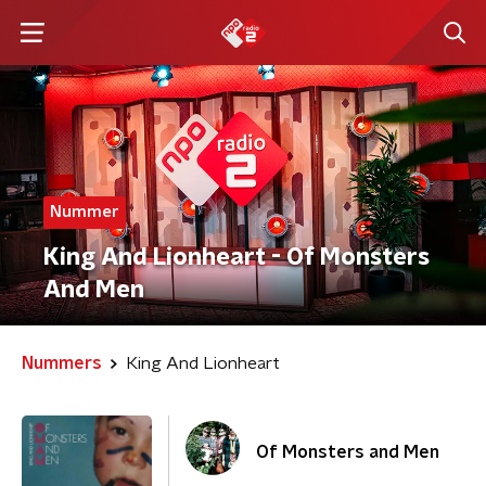
Nummer
King And Lionheart - Of Monsters
And Men
Nummers
King And Lionheart
Of Monsters and Men