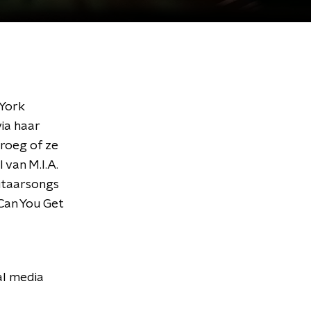
 York
ia haar
roeg of ze
 van M.I.A.
gitaarsongs
Can You Get
al media