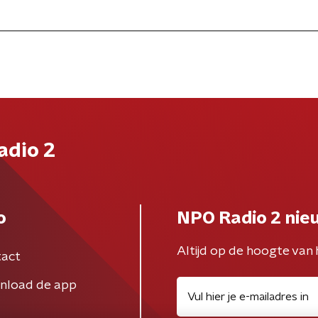
adio 2
o
NPO Radio 2 nie
Altijd op de hoogte van 
act
nload de app