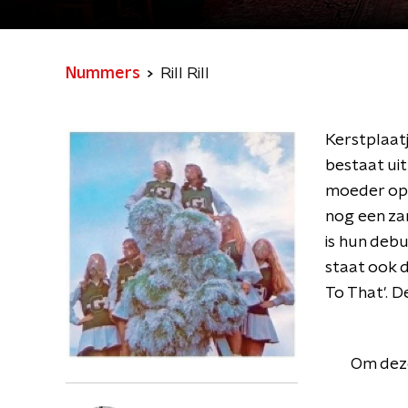
Nummers
Rill Rill
Kerstplaatj
bestaat ui
moeder op 
nog een zan
is hun debu
staat ook 
To That'. D
Om deze