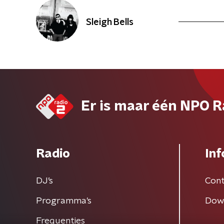
Sleigh Bells
Er is maar één NPO R
Radio
Inf
DJ’s
Cont
Programma's
Dow
Frequenties