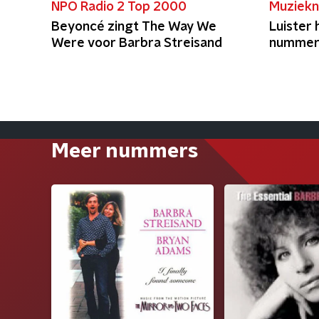
NPO Radio 2 Top 2000
Muziekn
Beyoncé zingt The Way We
Luister 
Were voor Barbra Streisand
nummer 
Meer nummers