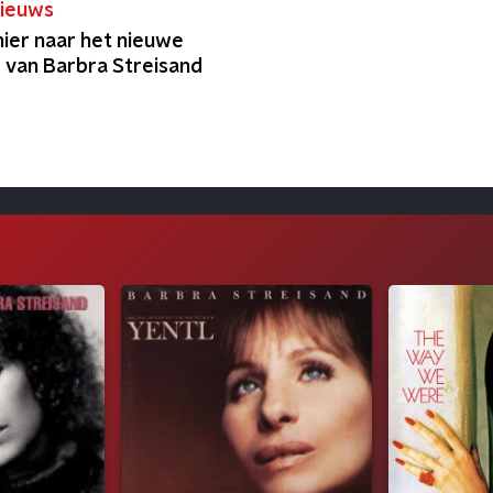
ieuws
hier naar het nieuwe
van Barbra Streisand