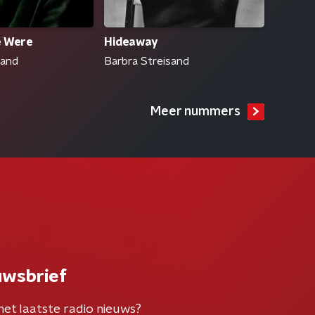
 Were
Hideaway
sand
Barbra Streisand
Meer nummers
uwsbrief
het laatste radio nieuws?