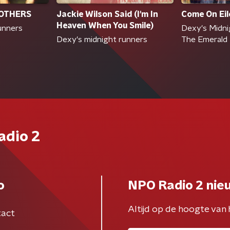
ROTHERS
Jackie Wilson Said (I'm In
Come On Eil
Heaven When You Smile)
unners
Dexy's Midn
Dexy's midnight runners
The Emerald
adio 2
o
NPO Radio 2 nie
Altijd op de hoogte van 
act