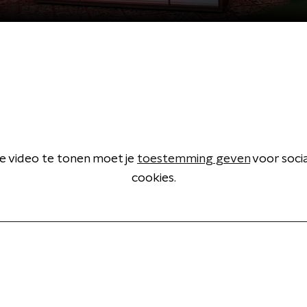
 video te tonen moet je
toestemming geven
voor soci
cookies.