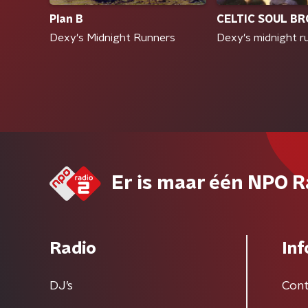
Plan B
CELTIC SOUL B
Dexy's Midnight Runners
Dexy's midnight r
Er is maar één NPO R
Radio
Inf
DJ’s
Cont