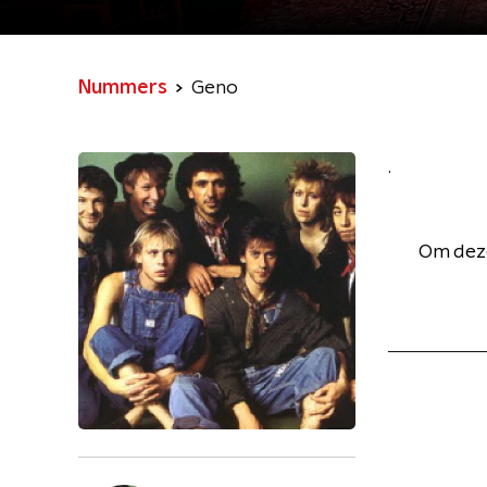
Nummers
Geno
.
Om deze