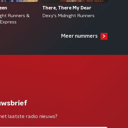
een
There, There My Dear
ight Runners &
Dexy's Midnight Runners
 Express
Meer nummers
uwsbrief
het laatste radio nieuws?