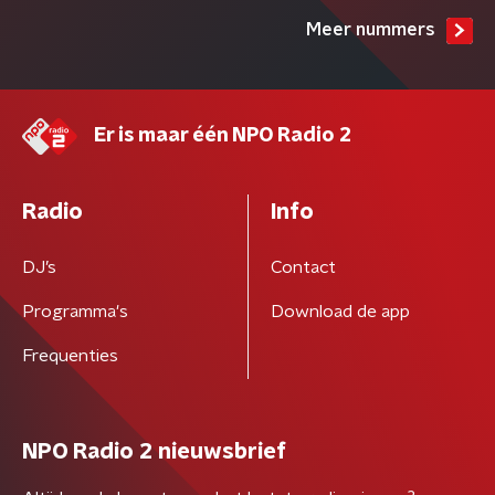
Meer nummers
Er is maar één NPO Radio 2
Radio
Info
DJ’s
Contact
Programma's
Download de app
Frequenties
NPO Radio 2 nieuwsbrief