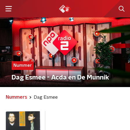
Nummer
Dag Esmee - Acda en De Munnik
Nummers
Dag Esmee