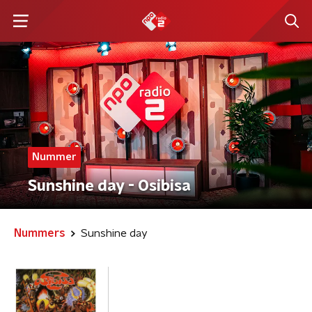
Nummer
Sunshine day - Osibisa
Nummers
Sunshine day