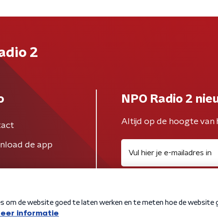
adio 2
o
NPO Radio 2 nie
Altijd op de hoogte van 
act
nload de app