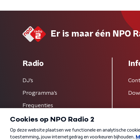
Er is maar één NPO R
Radio
Inf
DJ’s
Cont
Programma's
Dow
Frequenties