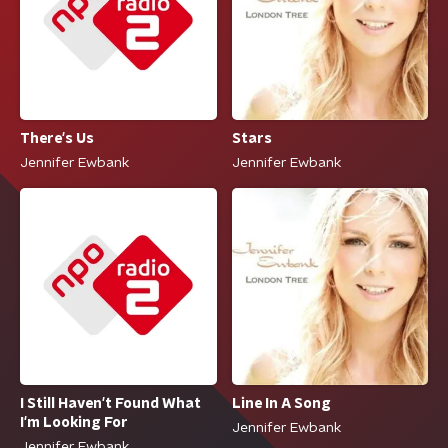
There's Us
Stars
Jennifer Ewbank
Jennifer Ewbank
I Still Haven't Found What
Line In A Song
I'm Looking For
Jennifer Ewbank
Jennifer Ewbank