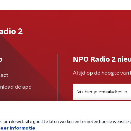
adio 2
o
NPO Radio 2 nie
Altijd op de hoogte van 
act
nload de app