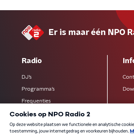
Er is maar één NPO R
Radio
Inf
DJ’s
Cont
Programma's
Dow
Frequenties