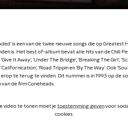
aded' is een van de twee nieuwe songs die op Greatest 
nden is. Het best of-album bevat alle hits van de Chili P
Give It Away', 'Under The Bridge', 'Breaking The Girl', 'Sc
 'Californication', 'Road Trippin en 'By The Way'. Ook 'Sou
 erop te terug te vinden. Dit nummer is in 1993 op de 
 van de film Coneheads.
 video te tonen moet je
toestemming geven
voor soci
cookies.