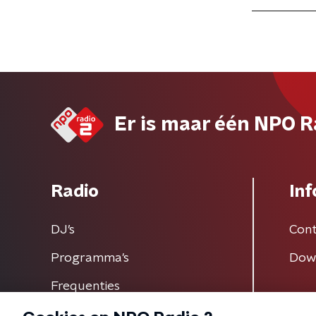
Er is maar één NPO R
Radio
Inf
DJ’s
Cont
Programma's
Dow
Frequenties