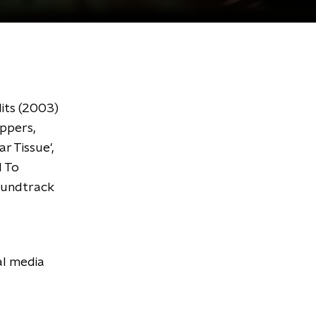
Hits (2003)
eppers,
ar Tissue',
l To
soundtrack
al media