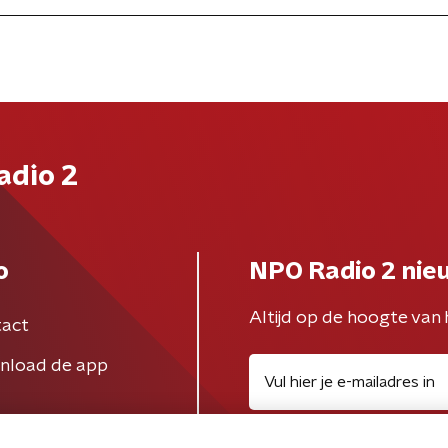
adio 2
o
NPO Radio 2 nie
Altijd op de hoogte van 
act
nload de app