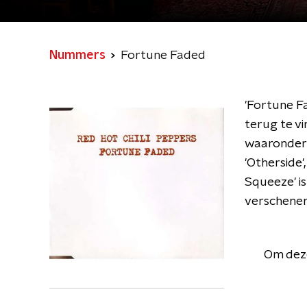
Nummers
Fortune Faded
'Fortune F
terug te vi
waaronder '
'Otherside',
Squeeze' is
verschenen
Om deze