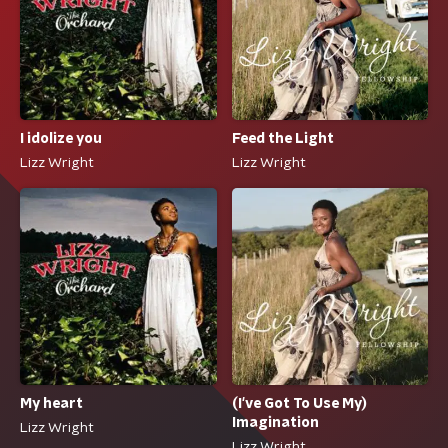
I idolize you
Feed the Light
Lizz Wright
Lizz Wright
My heart
(I've Got To Use My)
Imagination
Lizz Wright
Lizz Wright