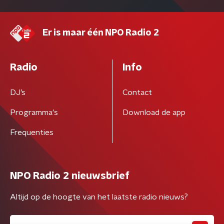
Er is maar één NPO Radio 2
Radio
Info
DJ’s
Contact
Programma's
Download de app
Frequenties
NPO Radio 2 nieuwsbrief
Altijd op de hoogte van het laatste radio nieuws?