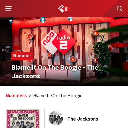
Nummer
Blame It On The Boogie - The
Jacksons
Nummers
Blame It On The Boogie
The Jacksons