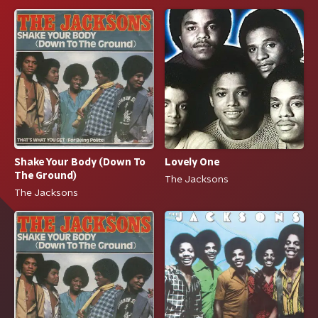
Shake Your Body (Down To
Lovely One
The Ground)
The Jacksons
The Jacksons