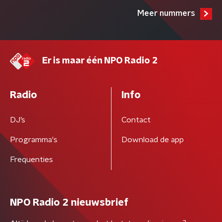
Meer nummers
Er is maar één NPO Radio 2
Radio
Info
DJ’s
Contact
Programma's
Download de app
Frequenties
NPO Radio 2 nieuwsbrief