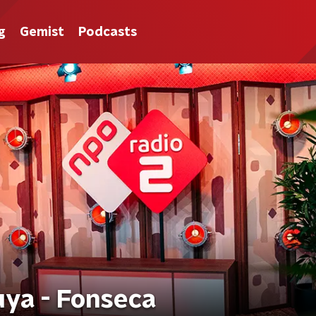
g
Gemist
Podcasts
uya - Fonseca