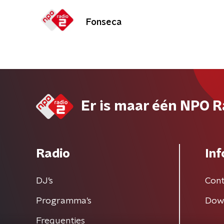
Fonseca
Er is maar één NPO R
Radio
Inf
DJ’s
Cont
Programma's
Dow
Frequenties