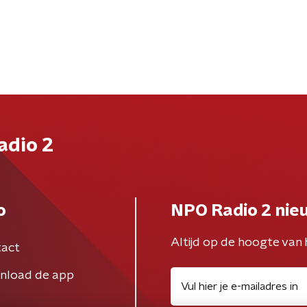
adio 2
o
NPO Radio 2 nie
Altijd op de hoogte van 
act
nload de app