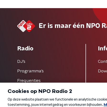
Er is maar één NPO R
Radio
Inf
DJ’s
Cont
Programma's
Dow
Frequenties