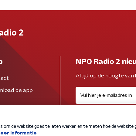
adio 2
o
NPO Radio 2 nie
Altijd op de hoogte van 
act
nload de app