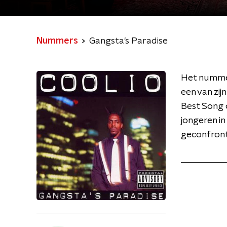
Nummers
Gangsta's Paradise
Het nummer
een van zi
Best Song o
jongeren i
geconfront