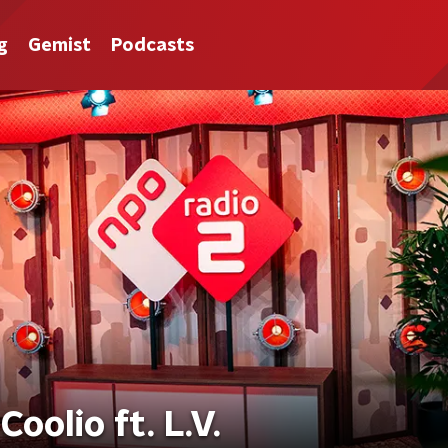
g
Gemist
Podcasts
oolio ft. L.V.