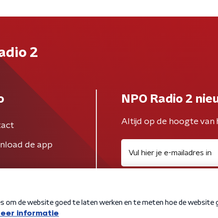
adio 2
o
NPO Radio 2 nie
Altijd op de hoogte van 
act
nload de app