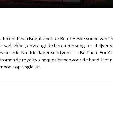
oducent Kevin Bright vindt de Beatle-eske sound van T
 wel lekker, en vraagt de heren een song te schrijven 
isieserie. Na drie dagen schrijven is 'I'll Be There For Yo
 stromen de royalty-cheques binnen voor de band. Het
 nooit op single uit.