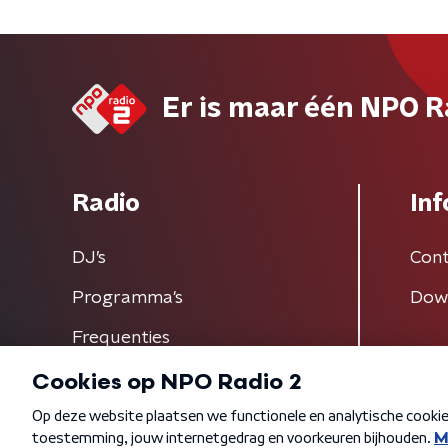
Er is maar één NPO R
Radio
Inf
DJ’s
Cont
Programma's
Dow
Frequenties