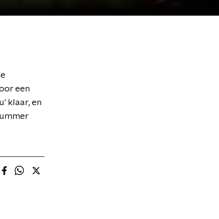
he
voor een
u' klaar, en
 nummer