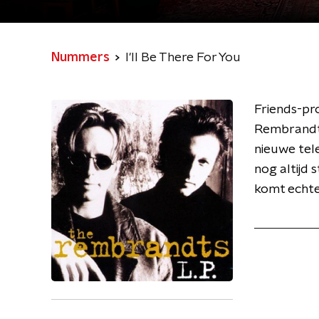
Nummers
I'll Be There For You
Friends-pr
Rembrandts
nieuwe telev
nog altijd
komt echter