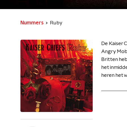
Nummers
Ruby
De Kaiser 
Angry Mob (
Britten he
het inmidde
heren het 