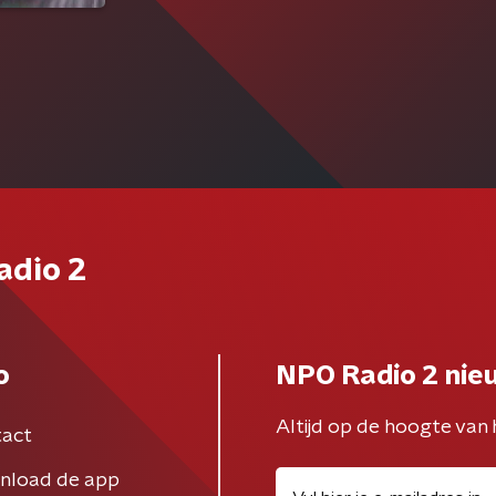
adio 2
o
NPO Radio 2 nie
Altijd op de hoogte van 
act
nload de app