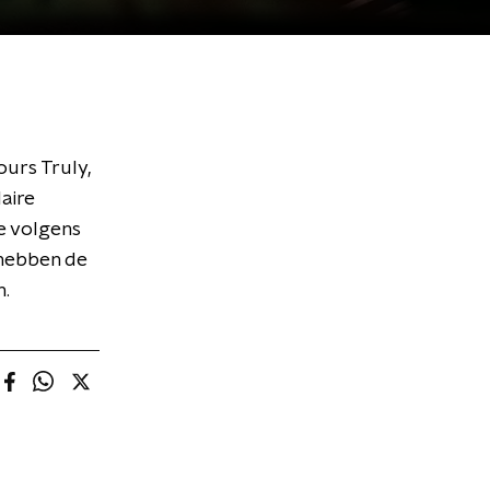
ours Truly,
aire
e volgens
 hebben de
n.