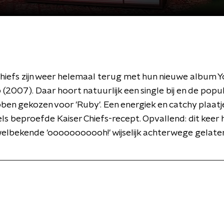
Chiefs zijn weer helemaal terug met hun nieuwe album Y
2007). Daar hoort natuurlijk een single bij en de popul
bben gekozen voor 'Ruby'. Een energiek en catchy plaatj
ls beproefde Kaiser Chiefs-recept. Opvallend: dit keer
welbekende 'ooooooooooh!' wijselijk achterwege gelate