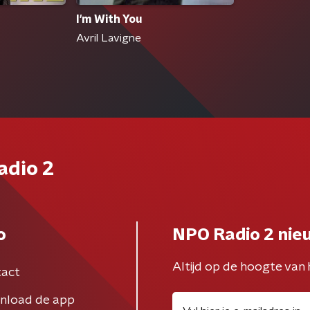
I'm With You
Avril Lavigne
adio 2
o
NPO Radio 2 nie
Altijd op de hoogte van 
act
nload de app