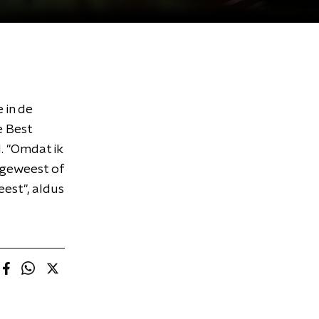
 in de
e Best
. "Omdat ik
 geweest of
est", aldus