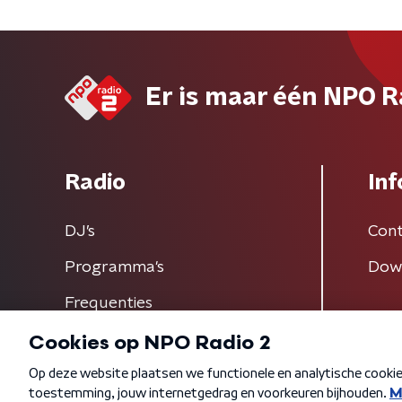
Er is maar één NPO R
Radio
Inf
DJ’s
Cont
Programma's
Dow
Frequenties