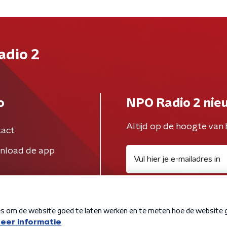
adio 2
o
NPO Radio 2 nie
Altijd op de hoogte van 
act
nload de app