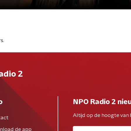
s.
adio 2
o
NPO Radio 2 nie
Altijd op de hoogte van 
act
nload de app