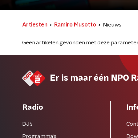
Artiesten
Ramiro Musotto
Nieuws
Geen artikelen gevonden met deze parameter
Er is maar één NPO R
Radio
Inf
DJ’s
Cont
Programma's
Dow