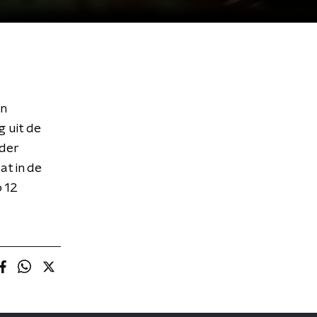
en
g uit de
rder
t in de
 12