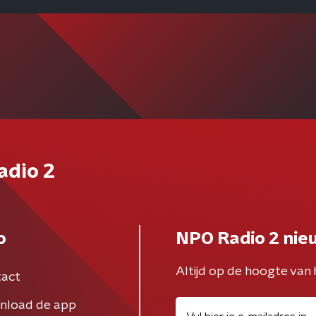
adio 2
o
NPO Radio 2 nie
Altijd op de hoogte van 
act
nload de app