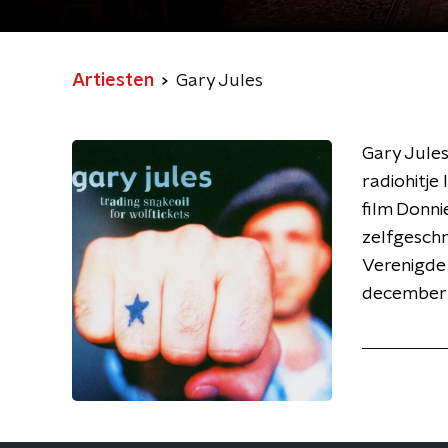
Artiesten
Gary Jules
Gary Jules
radiohitje
film Donni
zelfgeschr
Verenigde 
december 2