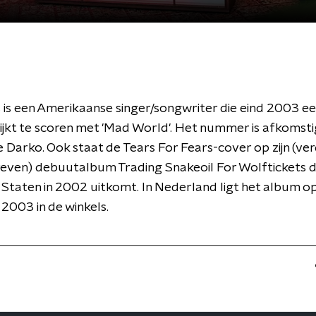
 is een Amerikaanse singer/songwriter die eind 2003 e
 lijkt te scoren met 'Mad World'. Het nummer is afkomsti
e Darko. Ook staat de Tears For Fears-cover op zijn (ve
even) debuutalbum Trading Snakeoil For Wolftickets da
Staten in 2002 uitkomt. In Nederland ligt het album op
003 in de winkels.