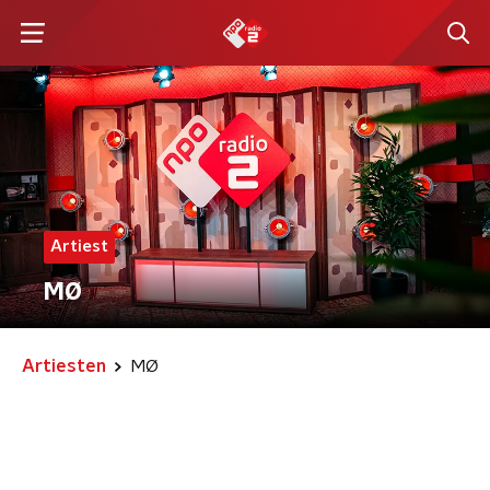
Artiest
MØ
Artiesten
MØ