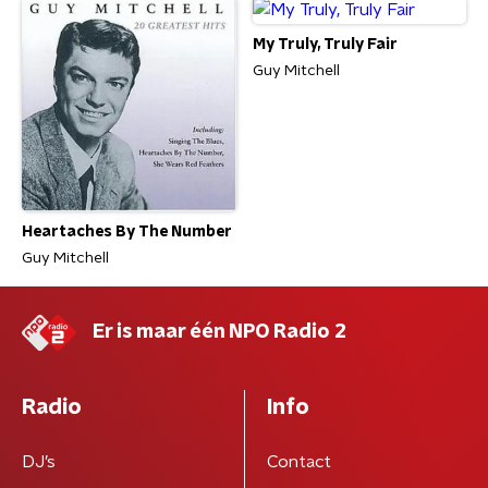
My Truly, Truly Fair
Guy Mitchell
Heartaches By The Number
Guy Mitchell
Er is maar één NPO Radio 2
Radio
Info
DJ’s
Contact