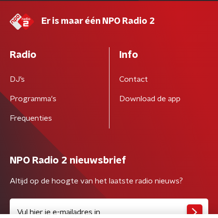
Er is maar één NPO Radio 2
Radio
Info
DJ’s
Contact
Programma's
Download de app
Frequenties
NPO Radio 2 nieuwsbrief
Altijd op de hoogte van het laatste radio nieuws?