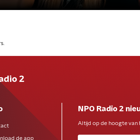
s.
adio 2
o
NPO Radio 2 nie
Altijd op de hoogte van 
act
nload de app