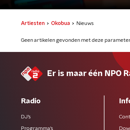
Artiesten
Okobua
Nieuws
Geen artikelen gevonden met deze parameter
Er is maar één NPO R
Radio
Inf
DJ’s
Cont
Programma's
Dow