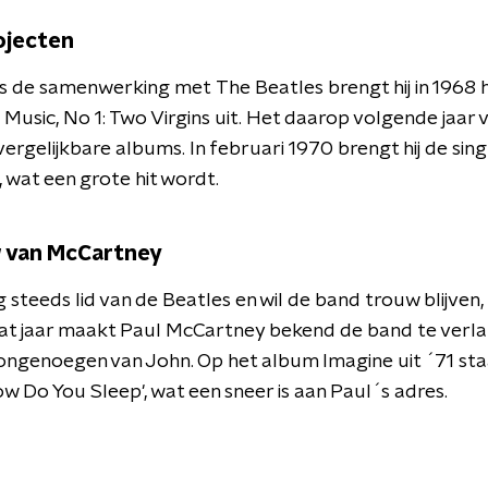
ojecten
s de samenwerking met The Beatles brengt hij in 1968 
 Music, No 1: Two Virgins uit. Het daarop volgende jaar 
ergelijkbare albums. In februari 1970 brengt hij de singl
, wat een grote hit wordt.
 van McCartney
g steeds lid van de Beatles en wil de band trouw blijven,
dat jaar maakt Paul McCartney bekend de band te verlat
ongenoegen van John. Op het album Imagine uit ´71 st
w Do You Sleep', wat een sneer is aan Paul´s adres.