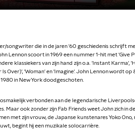
er/songwriter die in de jaren '60 geschiedenis schrijft m
ohn Lennon scoort in 1969 een nummer 1-hit met 'Give 
dere klassiekers van zijn hand zijn o.a. 'Instant Karma', 
Is Over)', 'Woman' en 'Imagine'. John Lennon wordt op 
1980 in New York doodgeschoten.
losmakelijk verbonden aan de legendarische Liverpool
s. Maar ook zonder zijn Fab Friends weet John zich in de 
men met zijn vrouw, de Japanse kunstenares Yoko Ono, m
ouwt, begint hij een muzikale solocarrière.