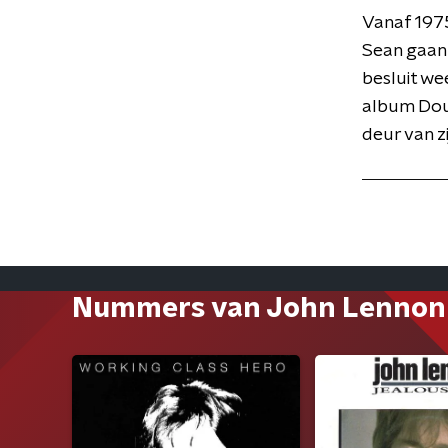
Vanaf 1975
Sean gaan 
besluit we
album Doub
deur van z
Nummers van John Lennon