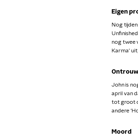
Eigen pr
Nog tijden
Unfinished
nog twee v
Karma' uit
Ontrouw
John is no
april van 
tot groot 
andere 'Ho
Moord