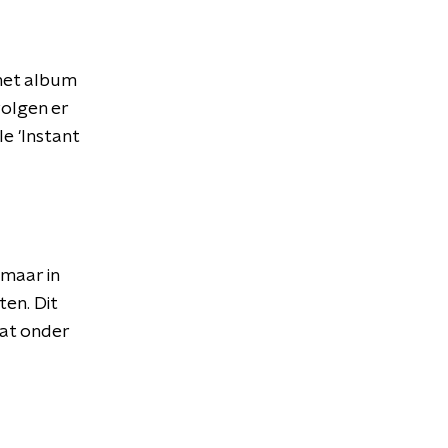
het album
volgen er
e 'Instant
 maar in
en. Dit
aat onder