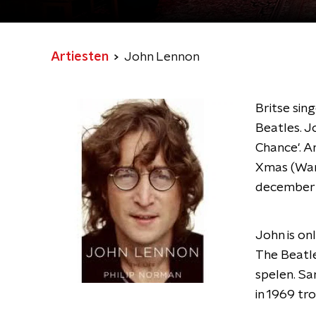
Artiesten
John Lennon
Britse sing
Beatles. J
Chance'. An
Xmas (War 
december 
John is on
The Beatle
spelen. Sa
in 1969 tr