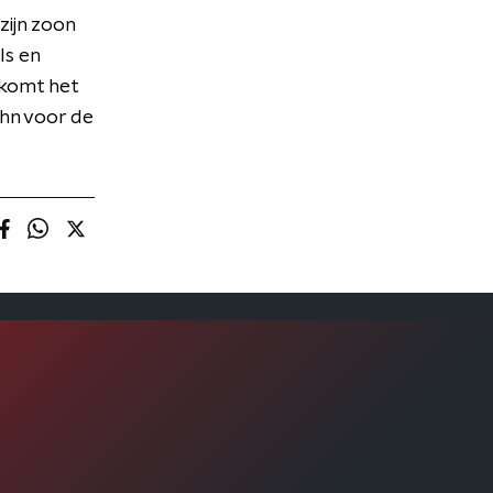
zijn zoon
ls en
 komt het
hn voor de