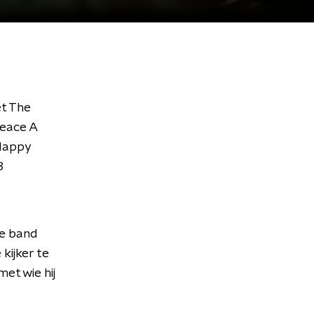
et The
Peace A
'Happy
8
se band
kijker te
et wie hij