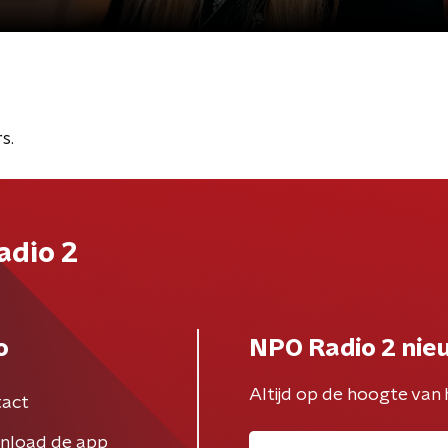
s.
adio 2
o
NPO Radio 2 nie
Altijd op de hoogte van 
act
nload de app