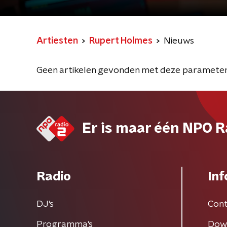
Artiesten
Rupert Holmes
Nieuws
Geen artikelen gevonden met deze parameter
Er is maar één NPO R
Radio
Inf
DJ’s
Cont
Programma's
Dow